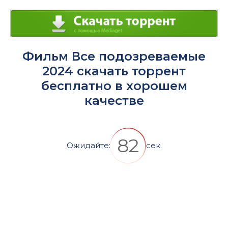
Фильм Все подозреваемые
2024 скачать торрент
бесплатно в хорошем
качестве
81
Ожидайте:
сек.