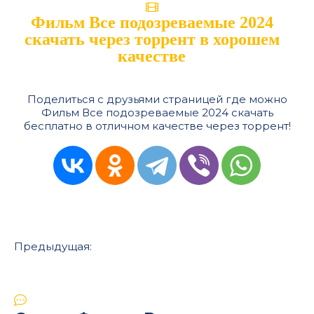
Фильм Все подозреваемые 2024
скачать через торрент в хорошем
качестве
Поделиться с друзьями страницей где можно
Фильм Все подозреваемые 2024 скачать
бесплатно в отличном качестве через торрент!
Предыдущая: