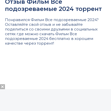
Отзыв Фильм Все
подозреваемые 2024 торрент
Понравился Фильм Все подозреваемые 2024?
Оставляйте свой отзыв и не забывайте
поделиться со своими друзьями в социальных
сетях где можно скачать Фильм Все
подозреваемые 2024 бесплатно в хорошем
качестве через торрент!