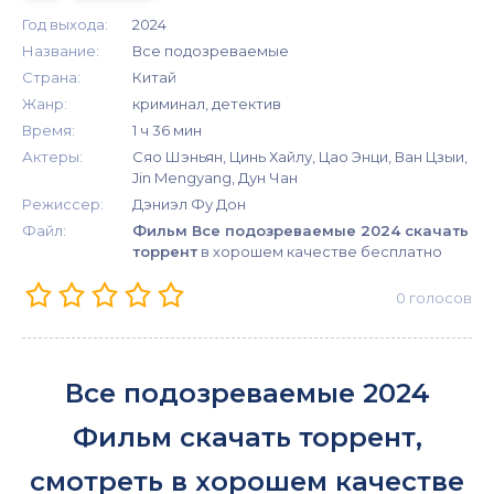
Год выхода:
2024
Название:
Все подозреваемые
Страна:
Китай
Жанр:
криминал, детектив
Время:
1 ч 36 мин
Актеры:
Сяо Шэньян, Цинь Хайлу, Цао Энци, Ван Цзыи,
Jin Mengyang, Дун Чан
Режиссер:
Дэниэл Фу Дон
Файл:
Фильм Все подозреваемые 2024 скачать
торрент
в хорошем качестве бесплатно
0
голосов
Все подозреваемые 2024
Фильм скачать торрент,
смотреть в хорошем качестве