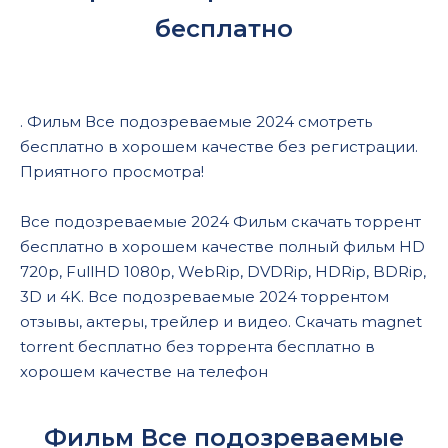
бесплатно
. Фильм Все подозреваемые 2024 смотреть
бесплатно в хорошем качестве без регистрации.
Приятного просмотра!
Все подозреваемые 2024 Фильм скачать торрент
бесплатно в хорошем качестве полный фильм HD
720p, FullHD 1080p, WebRip, DVDRip, HDRip, BDRip,
3D и 4K. Все подозреваемые 2024 торрентом
отзывы, актеры, трейлер и видео. Скачать magnet
torrent бесплатно без торрента бесплатно в
хорошем качестве на телефон
Фильм Все подозреваемые