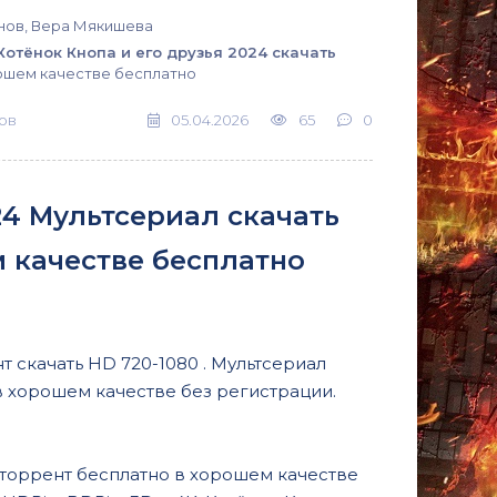
нов, Вера Мякишева
отёнок Кнопа и его друзья 2024 скачать
ошем качестве бесплатно
ов
05.04.2026
65
0
24 Мультсериал скачать
м качестве бесплатно
т скачать HD 720-1080 . Мультсериал
в хорошем качестве без регистрации.
ь торрент бесплатно в хорошем качестве