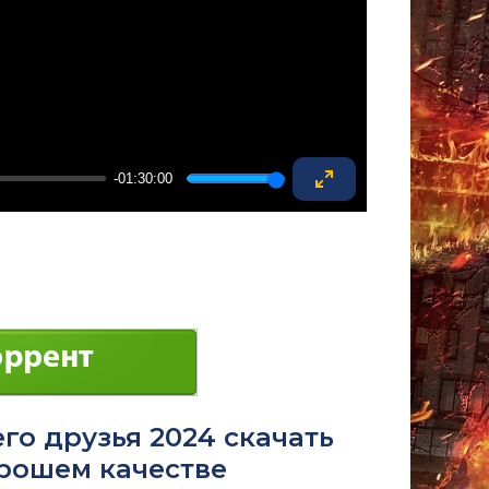
-01:30:00
Enter
fullscreen
го друзья 2024 скачать
орошем качестве