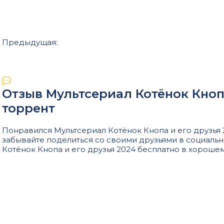
Предыдущая:
Отзыв Мультсериал Котёнок Кнопа
торрент
Понравился Мультсериал Котёнок Кнопа и его друзья 
забывайте поделиться со своими друзьями в социальн
Котёнок Кнопа и его друзья 2024 бесплатно в хорошем