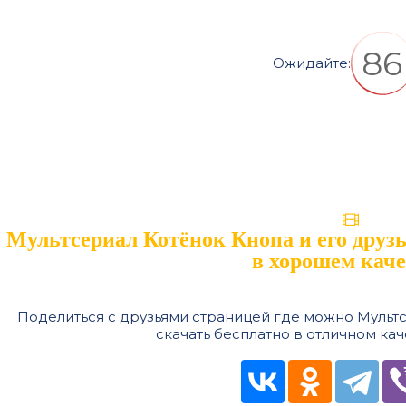
85
Ожидайте:
Мультсериал Котёнок Кнопа и его друзь
в хорошем каче
Поделиться с друзьями страницей где можно Мультс
скачать бесплатно в отличном кач