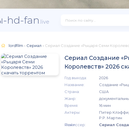
-hd-fan
.live
lordfilm
»
Сериал
» Сериал Создание «Рыцаря Семи Королевс
Сериал Создание «
Королевств» 2026 с
Год выхода:
2026
Название:
Создание «Рыц
Страна:
США
Жанр:
документальн
Время:
16 мин
Актеры:
Питер Клэффи,
Р.Р. Мартин
Режиссер:
Файл:
Сериал Созда