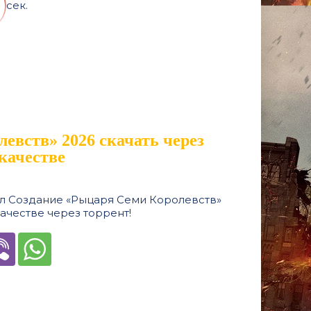
сек.
евств» 2026 скачать через
качестве
ал Создание «Рыцаря Семи Королевств»
качестве через торрент!