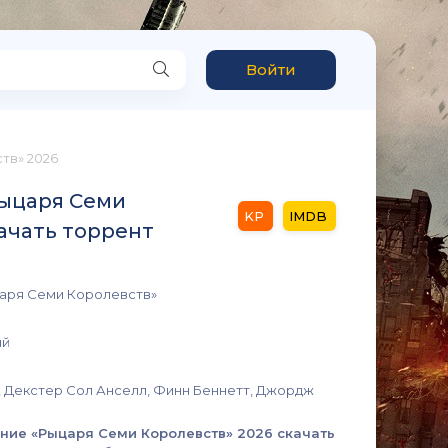
Войти
тв» 2026
Рыцаря Семи
качать торрент
аря Семи Королевств»
ый
 Декстер Сол Анселл, Финн Беннетт, Джордж
ние «Рыцаря Семи Королевств» 2026 скачать