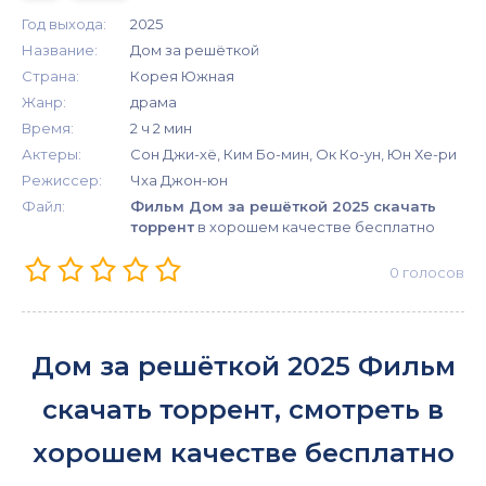
Год выхода:
2025
Название:
Дом за решёткой
Страна:
Корея Южная
Жанр:
драма
Время:
2 ч 2 мин
Актеры:
Сон Джи-хё, Ким Бо-мин, Ок Ко-ун, Юн Хе-ри
Режиссер:
Чха Джон-юн
Файл:
Фильм Дом за решёткой 2025 скачать
торрент
в хорошем качестве бесплатно
0
голосов
Дом за решёткой 2025 Фильм
скачать торрент, смотреть в
хорошем качестве бесплатно