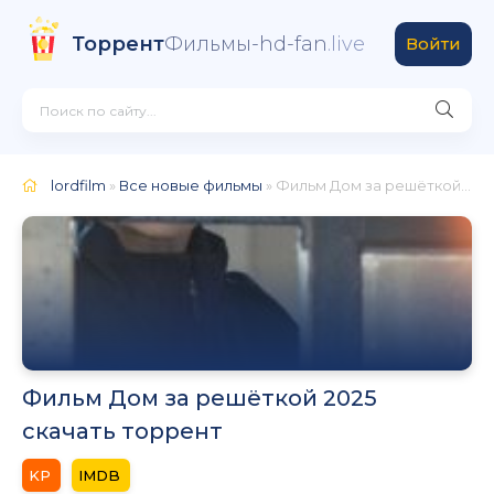
Торрент
Фильмы-hd-fan
.live
Войти
lordfilm
»
Все новые фильмы
» Фильм Дом за решёткой 2025
Фильм Дом за решёткой 2025
скачать торрент