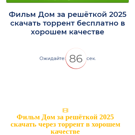
Фильм Дом за решёткой 2025
скачать торрент бесплатно в
хорошем качестве
86
Ожидайте:
сек.
Фильм Дом за решёткой 2025
скачать через торрент в хорошем
качестве