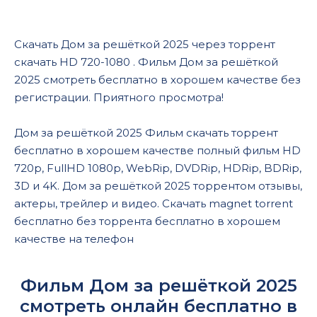
Скачать Дом за решёткой 2025 через торрент
скачать HD 720-1080 . Фильм Дом за решёткой
2025 смотреть бесплатно в хорошем качестве без
регистрации. Приятного просмотра!
Дом за решёткой 2025 Фильм скачать торрент
бесплатно в хорошем качестве полный фильм HD
720p, FullHD 1080p, WebRip, DVDRip, HDRip, BDRip,
3D и 4K. Дом за решёткой 2025 торрентом отзывы,
актеры, трейлер и видео. Скачать magnet torrent
бесплатно без торрента бесплатно в хорошем
качестве на телефон
Фильм Дом за решёткой 2025
смотреть онлайн бесплатно в