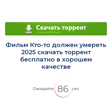
fullsc
Фильм Кто-то должен умереть
2025 скачать торрент
бесплатно в хорошем
качестве
86
Ожидайте:
сек.