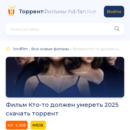
Торрент
Фильмы-hd-fan
.live
Войти
lordfilm
»
Все новые фильмы
» Фильм Кто-то должен умереть 2025
Фильм Кто-то должен умереть 2025
скачать торрент
5.358