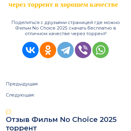
через торрент в хорошем качестве
Поделиться с друзьями страницей где можно
Фильм No Choice 2025 скачать бесплатно в
отличном качестве через торрент!
Предыдущая:
Следующая:
Отзыв Фильм No Choice 2025
торрент