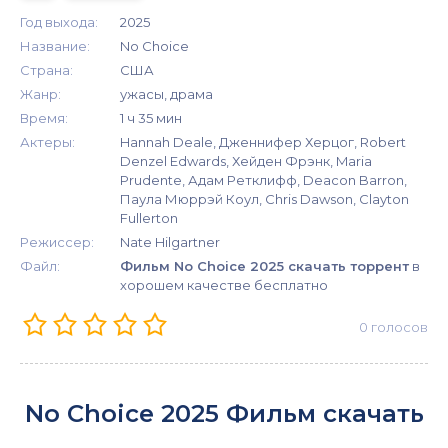
Год выхода:
2025
Название:
No Choice
Страна:
США
Жанр:
ужасы, драма
Время:
1 ч 35 мин
Актеры:
Hannah Deale, Дженнифер Херцог, Robert
Denzel Edwards, Хейден Фрэнк, Maria
Prudente, Адам Ретклифф, Deacon Barron,
Паула Мюррэй Коул, Chris Dawson, Clayton
Fullerton
Режиссер:
Nate Hilgartner
Файл:
Фильм No Choice 2025 скачать торрент
в
хорошем качестве бесплатно
0
голосов
No Choice 2025 Фильм скачать