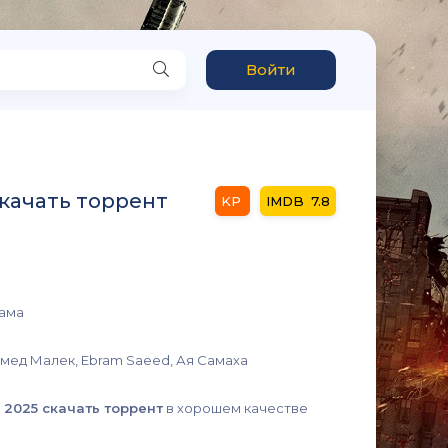
Войти
скачать торрент
7.8
ама
хмед Малек, Ebram Saeed, Ая Самаха
 2025 скачать торрент
в хорошем качестве