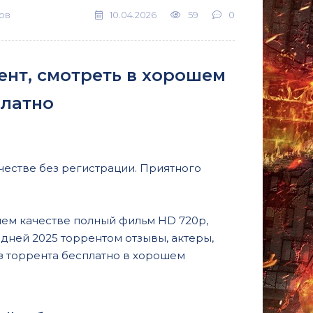
ов
10.04.2026
59
0
ент, смотреть в хорошем
платно
ачестве без регистрации. Приятного
шем качестве полный фильм HD 720p,
6 дней 2025 торрентом отзывы, актеры,
ез торрента бесплатно в хорошем