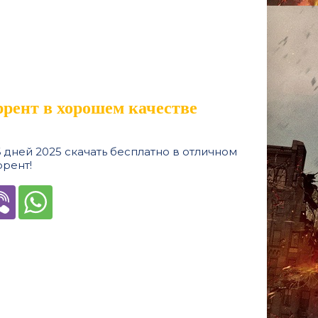
ррент в хорошем качестве
дней 2025 скачать бесплатно в отличном
ррент!