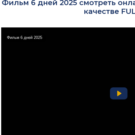
Фильм 6 дней 2025 смотреть онл
качестве FU
Фильм 6 дней 2025
Play