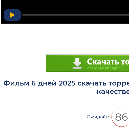
Play
Фильм 6 дней 2025 скачать торр
качеств
85
Ожидайте: