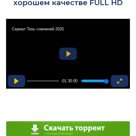
хорошем качестве FULL HD
Сериал Тень сомнений 2026
Play
-01:30:00
Play
Enter
fullsc