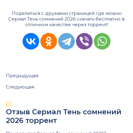
Поделиться с друзьями страницей где можно
Сериал Тень сомнений 2026 скачать бесплатно в
отличном качестве через торрент!
Предыдущая:
Следующая:
Отзыв Сериал Тень сомнений
2026 торрент