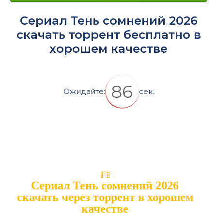
Сериал Тень сомнений 2026
скачать торрент бесплатно в
хорошем качестве
86
Ожидайте:
сек.
Сериал Тень сомнений 2026
скачать через торрент в хорошем
качестве