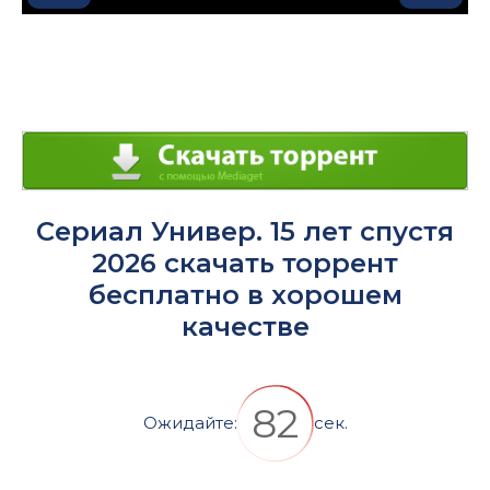
Play
Enter
fullsc
Сериал Универ. 15 лет спустя
2026 скачать торрент
бесплатно в хорошем
качестве
82
Ожидайте:
сек.