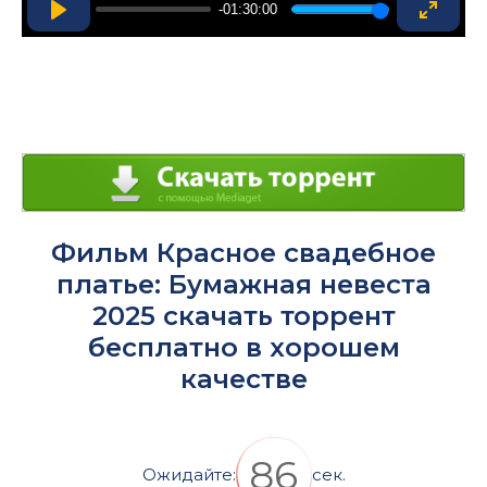
-01:30:00
Play
Enter
fullsc
Фильм Красное свадебное
платье: Бумажная невеста
2025 скачать торрент
бесплатно в хорошем
качестве
86
Ожидайте:
сек.