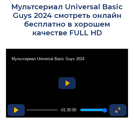
Мультсериал Universal Basic
Guys 2024 смотреть онлайн
бесплатно в хорошем
качестве FULL HD
Мультсериал Universal Basic Guys 2024
Play
-01:30:00
Play
Enter
fullsc