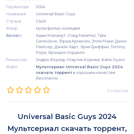
Год выхода:
2024
Название:
Universal Basic Guys
Страна:
США
Жанр:
мультфильм, комедия
Время:
Актеры:
Адам Маламут, Craig Malamut, Talia
Genevieve, Фред Армисен, Элли Маки, Джон
Глейсер, Джейк Харт, Эрик Гриффин, Tommy
Pope, Брэндон Уорделл
Режиссер:
Эндрю Боулер, Мартин Кормье, Katie Dyson
Файл:
Мультсериал Universal Basic Guys 2024
скачать торрент
в хорошем качестве
бесплатно
0
голосов
Universal Basic Guys 2024
Мультсериал скачать торрент,