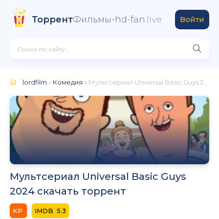
Торрент
Фильмы-hd-fan
.live
Войти
lordfilm
»
Комедия
» Мультсериал Universal Basic Guys 2024
Мультсериал Universal Basic Guys
2024 скачать торрент
5.3