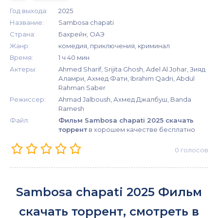
Год выхода:
2025
Название:
Sambosa chapati
Страна:
Бахрейн, ОАЭ
Жанр:
комедия, приключения, криминал
Время:
1 ч 40 мин
Актеры:
Ahmed Sharif, Srijita Ghosh, Adel Al Johar, Зияд
Аламри, Ахмед Фати, Ibrahim Qadri, Abdul
Rahman Saber
Режиссер:
Ahmad Jalboush, Ахмед Джалбуш, Banda
Ramesh
Файл:
Фильм Sambosa chapati 2025 скачать
торрент
в хорошем качестве бесплатно
0
голосов
Sambosa chapati 2025 Фильм
скачать торрент, смотреть в