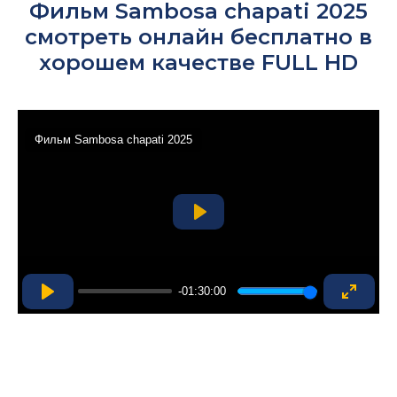
Фильм Sambosa chapati 2025
смотреть онлайн бесплатно в
хорошем качестве FULL HD
Фильм Sambosa chapati 2025
Play
-01:30:00
Play
Enter
fullsc