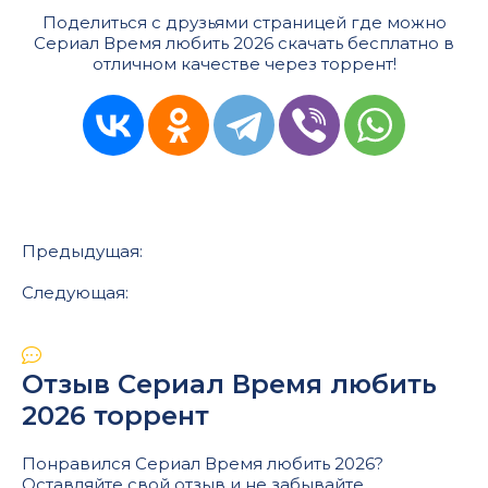
Поделиться с друзьями страницей где можно
Сериал Время любить 2026 скачать бесплатно в
отличном качестве через торрент!
Предыдущая:
Следующая:
Отзыв Сериал Время любить
2026 торрент
Понравился Сериал Время любить 2026?
Оставляйте свой отзыв и не забывайте