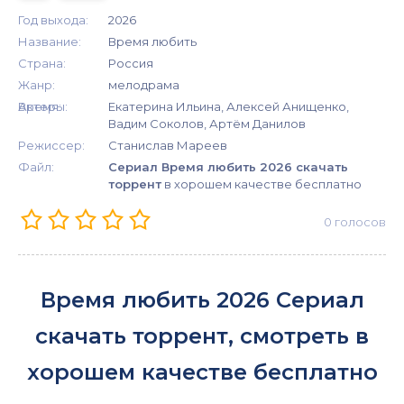
Год выхода:
2026
Название:
Время любить
Страна:
Россия
Жанр:
мелодрама
Время:
Актеры:
Екатерина Ильина, Алексей Анищенко,
Вадим Соколов, Артём Данилов
Режиссер:
Станислав Мареев
Файл:
Сериал Время любить 2026 скачать
торрент
в хорошем качестве бесплатно
0
голосов
Время любить 2026 Сериал
скачать торрент, смотреть в
хорошем качестве бесплатно