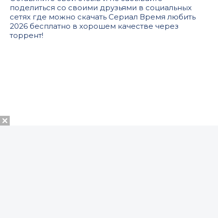
поделиться со своими друзьями в социальных
сетях где можно скачать Сериал Время любить
2026 бесплатно в хорошем качестве через
торрент!