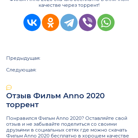
качестве через торрент!
Предыдущая:
Следующая:
Отзыв Фильм Anno 2020
торрент
Понравился Фильм Anno 2020? Оставляйте свой
отзыв и не забывайте поделиться со своими
друзьями в социальных сетях где можно скачать
Фильм Anno 2020 бесплатно в хорошем качестве