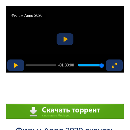
Фильм Anno 2020
Play
-01:30:00
Play
Enter
fullsc