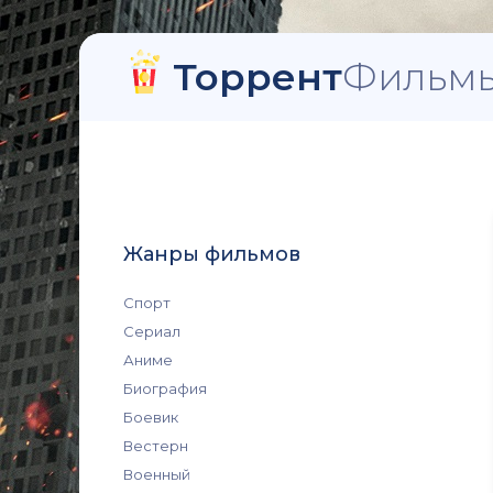
Торрент
Фильмы
Жанры фильмов
Спорт
Сериал
Аниме
Биография
Боевик
Вестерн
Военный