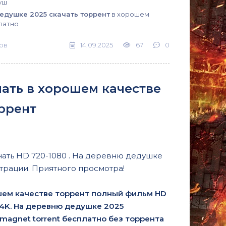
уш
едушке 2025 скачать торрент
в хорошем
латно
ов
14.09.2025
67
0
чать в хорошем качестве
ррент
чать HD 720-1080 . На деревню дедушке
страции. Приятного просмотра!
шем качестве торрент полный фильм HD
 и 4K. На деревню дедушке 2025
 magnet torrent бесплатно без торрента