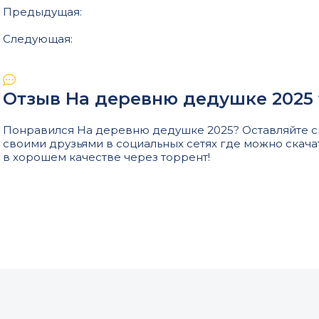
Предыдущая:
Следующая:
Отзыв На деревню дедушке 2025
Понравился На деревню дедушке 2025? Оставляйте св
своими друзьями в социальных сетях где можно скач
в хорошем качестве через торрент!