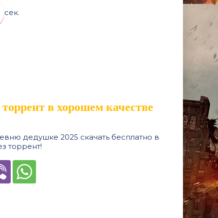
сек.
 торрент в хорошем качестве
евню дедушке 2025 скачать бесплатно в
з торрент!