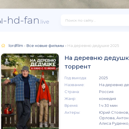
-hd-fan
.live
lordfilm
»
Все новые фильмы
» На деревню дедушке 2025
На деревню дедушке
торрент
Год выхода:
2025
Название:
На деревню д
Страна:
Россия
Жанр:
комедия
Время:
1 ч 30 мин
Актеры:
Юрий Стоянов,
Орлова, Антон
Алиса Руденко