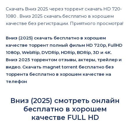
Скачать Вниз 2025 через торрент скачать HD 720-
1080 . Вниз 2025 скачать бесплатно в хорошем
качестве без регистрации. Приятного просмотра!
Вниз (2025) скачать бесплатно в хорошем
качестве торрент полный фильм HD 720p, FullHD
1080p, WebRip, DVDRip, HDRip, BDRip, 3D и 4K.
Вниз 2025 торрентом отзывы, актеры, трейлер и
видео. Скачать magnet torrent бесплатно без
торрента бесплатно в хорошем качестве на
телефон
Вниз (2025) смотреть онлайн
бесплатно в хорошем
качестве FULL HD