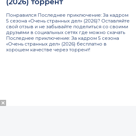
(2026) торрент
Понравился Последнее приключение: За кадром
5 сезона «Очень странных дел» (2026)? Оставляйте
свой отзыв и не забывайте поделиться со своими
друзьями в социальных сетях где можно скачать
Последнее приключение: За кадром 5 сезона
«Очень странных дел» (2026) бесплатно в
хорошем качестве через торрент!