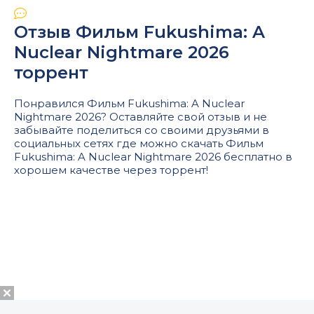
Отзыв Фильм Fukushima: A
Nuclear Nightmare 2026
торрент
Понравился Фильм Fukushima: A Nuclear
Nightmare 2026? Оставляйте свой отзыв и не
забывайте поделиться со своими друзьями в
социальных сетях где можно скачать Фильм
Fukushima: A Nuclear Nightmare 2026 бесплатно в
хорошем качестве через торрент!